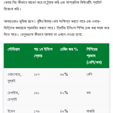
খেলায় পিচ কীভাবে আচরণ করে তা ট্র্যাক করি এবং সাম্প্রতিক কিউরেটিং প্যাটার্ন
বিবেচনা করি।
আবহাওয়াও ভূমিকা রাখে। বৃষ্টির বিলম্ব খেলা সংক্ষিপ্ত করতে পারে এবং ওভার-
ভিত্তিক বাজারকে প্রভাবিত করতে পারে। দ্বিতীয় ইনিংসে শিশির চেজ করা সহজ করে
দিতে পারে। ভেন্যুগুলো কীভাবে আলাদা তা এখানে দেওয়া হলো:
স্টেডিয়াম
গড় ১ম ইনিংস
চেজিং জয় %
শিশিরের
স্কোর
প্রভাব
(বেশি/কম)
ওয়াংখেড়ে,
১৮৭
৬৬%
বেশি
মুম্বাই
চেপাউক,
১৬১
৪২%
কম
চেন্নাই
ইডেন
১৭৯
৫৯%
মাঝারি