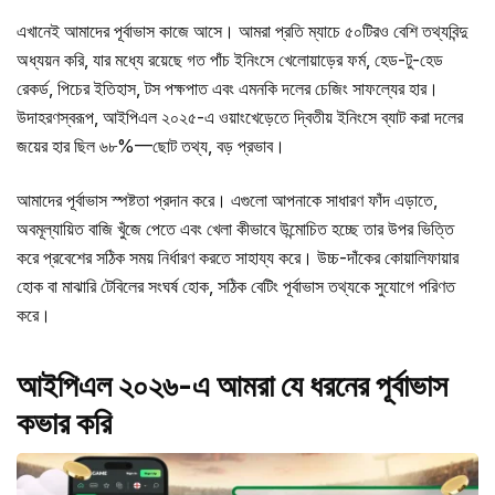
এখানেই আমাদের পূর্বাভাস কাজে আসে। আমরা প্রতি ম্যাচে ৫০টিরও বেশি তথ্যবিন্দু
অধ্যয়ন করি, যার মধ্যে রয়েছে গত পাঁচ ইনিংসে খেলোয়াড়ের ফর্ম, হেড-টু-হেড
রেকর্ড, পিচের ইতিহাস, টস পক্ষপাত এবং এমনকি দলের চেজিং সাফল্যের হার।
উদাহরণস্বরূপ, আইপিএল ২০২৫-এ ওয়াংখেড়েতে দ্বিতীয় ইনিংসে ব্যাট করা দলের
জয়ের হার ছিল ৬৮%—ছোট তথ্য, বড় প্রভাব।
আমাদের পূর্বাভাস স্পষ্টতা প্রদান করে। এগুলো আপনাকে সাধারণ ফাঁদ এড়াতে,
অবমূল্যায়িত বাজি খুঁজে পেতে এবং খেলা কীভাবে উন্মোচিত হচ্ছে তার উপর ভিত্তি
করে প্রবেশের সঠিক সময় নির্ধারণ করতে সাহায্য করে। উচ্চ-দাঁকের কোয়ালিফায়ার
হোক বা মাঝারি টেবিলের সংঘর্ষ হোক, সঠিক বেটিং পূর্বাভাস তথ্যকে সুযোগে পরিণত
করে।
আইপিএল ২০২৬-এ আমরা যে ধরনের পূর্বাভাস
কভার করি