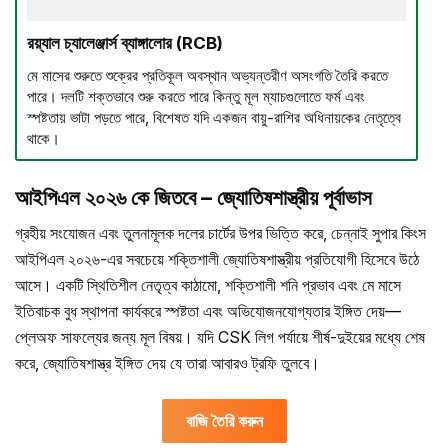
রয়্যাল চ্যালেঞ্জার্স ব্যাঙ্গালোর (RCB)
মে মাসের শুরুতে শুক্রের প্রতিকূল অবস্থান অভ্যন্তরীণ অসংগতি তৈরি করতে
পারে। দলটি শক্তভাবে শুরু করতে পারে কিন্তু মূল ম্যাচগুলোতে ফর্ম এবং
স্পষ্টতায় ভাটা পড়তে পারে, বিশেষত যদি একজন বায়ু-রাশির অধিনায়কের নেতৃত্বে
থাকে।
আইপিএল ২০২৬ কে জিতবে – জ্যোতিষশাস্ত্রীয় পূর্বাভাস
গ্রহীয় সংযোজন এবং তুলনামূলক দলের চার্টের উপর ভিত্তি করে, চেন্নাই সুপার কিংস
আইপিএল ২০২৬-এর সবচেয়ে শক্তিশালী জ্যোতিষশাস্ত্রীয় প্রতিযোগী হিসেবে উঠে
আসে। একটি স্থিতিশীল নেতৃত্ব কাঠামো, শক্তিশালী শনি প্রভাব এবং মে মাসে
ইতিবাচক বুধ স্থাপনা কার্যকরে স্পষ্টতা এবং অভিযোজনযোগ্যতার ইঙ্গিত দেয়—
প্লেঅফ সাফল্যের জন্য মূল বিষয়। যদি CSK লিগ পর্যায়ে শীর্ষ-দুইয়ের মধ্যে শেষ
করে, জ্যোতিষশাস্ত্র ইঙ্গিত দেয় যে তারা আবারও ট্রফি তুলবে।
বাজি তৈরি করুন