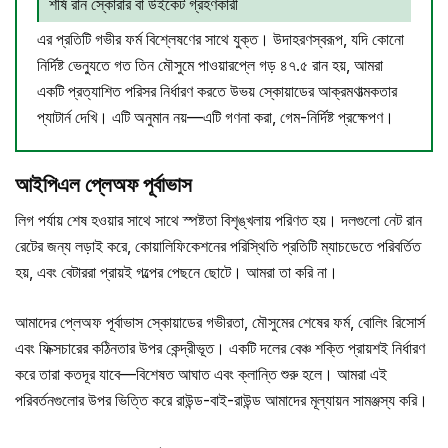
শীর্ষ রান স্কোরার বা উইকেট গ্রহণকারী
এর প্রতিটি গভীর ফর্ম বিশ্লেষণের সাথে যুক্ত। উদাহরণস্বরূপ, যদি কোনো
নির্দিষ্ট ভেন্যুতে গত তিন মৌসুমে পাওয়ারপ্লে গড় ৪৭.৫ রান হয়, আমরা
একটি প্রত্যাশিত পরিসর নির্ধারণ করতে উভয় স্কোয়াডের আক্রমণাত্মকতার
প্যাটার্ন দেখি। এটি অনুমান নয়—এটি গণনা করা, গেম-নির্দিষ্ট প্রক্ষেপণ।
আইপিএল প্লেঅফ পূর্বাভাস
লিগ পর্যায় শেষ হওয়ার সাথে সাথে স্পষ্টতা বিশৃঙ্খলায় পরিণত হয়। দলগুলো নেট রান
রেটের জন্য লড়াই করে, কোয়ালিফিকেশনের পরিস্থিতি প্রতিটি ম্যাচডেতে পরিবর্তিত
হয়, এবং বেটাররা প্রায়ই গল্পের পেছনে ছোটে। আমরা তা করি না।
আমাদের প্লেঅফ পূর্বাভাস স্কোয়াডের গভীরতা, মৌসুমের শেষের ফর্ম, বোলিং রিসোর্স
এবং ফিক্সচারের কঠিনতার উপর কেন্দ্রীভূত। একটি দলের বেঞ্চ শক্তি প্রায়শই নির্ধারণ
করে তারা কতদূর যাবে—বিশেষত আঘাত এবং ক্লান্তি শুরু হলে। আমরা এই
পরিবর্তনগুলোর উপর ভিত্তি করে রাউন্ড-বাই-রাউন্ড আমাদের মূল্যায়ন সামঞ্জস্য করি।