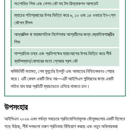
সংশোধিত পিক এবং সেশন বেট সহ টস রিঅ্যাকশন আপডেট
ম্যাচের গতিপ্রবাহের উপর ভিত্তি করে ৬, ১০ এবং ১৪ ওভারে ইন-প্লে
কৌশল টিপস
আধ্যাত্মিক বা মহাজাগতিক নির্দেশনায় আগ্রহীদের জন্য জ্যোতিষশাস্ত্রীয়
পিক
সাম্প্রতিক তথ্য এবং প্রতিপক্ষের ম্যাচআপের উপর ভিত্তি করে শীর্ষ
ব্যাটসম্যান/বোলারের মতো প্লেয়ার প্রপ বেট
কমিউনিটি মতামত, শেষ মুহূর্তের ইনপুট এবং আঘাতের নিশ্চিতকরণও শেয়ার
করে। এটি কেবল একটি ফিড নয়—এটি আইপিএল পান্টারদের জন্য একটি
লাইভ হাব যারা প্রতিটি ম্যাচডেতে এগিয়ে থাকতে চান।
উপসংহার
আইপিএল ২০২৬ এখন পর্যন্ত সবচেয়ে প্রতিযোগিতামূলক মৌসুমগুলোর একটি হিসেবে
গড়ে উঠছে, শীর্ষ দলগুলো তরুণ প্রতিভায় বিনিয়োগ করছে এবং নতুন অধিনায়করা