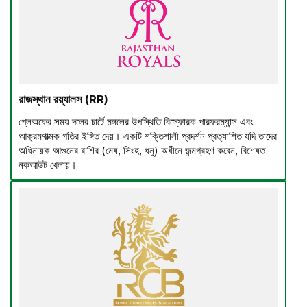
রাজস্থান রয়্যালস (RR)
প্লেঅফের সময় দলের চার্টে মঙ্গলের উপস্থিতি বিস্ফোরক পারফরম্যান্স এবং
আক্রমণাত্মক গতির ইঙ্গিত দেয়। একটি শক্তিশালী প্রদর্শন প্রত্যাশিত যদি তাদের
অধিনায়ক আগুনের রাশির (মেষ, সিংহ, ধনু) অধীনে জন্মগ্রহণ করেন, বিশেষত
নকআউট খেলায়।