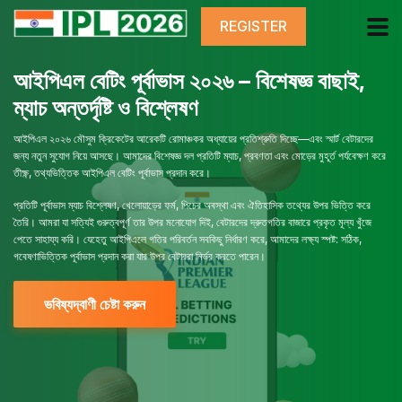
REGISTER
আইপিএল বেটিং পূর্বাভাস ২০২৬ – বিশেষজ্ঞ বাছাই,
ম্যাচ অন্তর্দৃষ্টি ও বিশ্লেষণ
আইপিএল ২০২৬ মৌসুম ক্রিকেটের আরেকটি রোমাঞ্চকর অধ্যায়ের প্রতিশ্রুতি দিচ্ছে—এবং স্মার্ট বেটারদের
জন্য নতুন সুযোগ নিয়ে আসছে। আমাদের বিশেষজ্ঞ দল প্রতিটি ম্যাচ, প্রবণতা এবং মোড়ের মুহূর্ত পর্যবেক্ষণ করে
তীক্ষ্ণ, তথ্যভিত্তিক আইপিএল বেটিং পূর্বাভাস প্রদান করে।
প্রতিটি পূর্বাভাস ম্যাচ বিশ্লেষণ, খেলোয়াড়ের ফর্ম, পিচের অবস্থা এবং ঐতিহাসিক তথ্যের উপর ভিত্তি করে
তৈরি। আমরা যা সত্যিই গুরুত্বপূর্ণ তার উপর মনোযোগ দিই, বেটারদের দ্রুতগতির বাজারে প্রকৃত মূল্য খুঁজে
পেতে সাহায্য করি। যেহেতু আইপিএলে গতির পরিবর্তন সবকিছু নির্ধারণ করে, আমাদের লক্ষ্য স্পষ্ট: সঠিক,
গবেষণাভিত্তিক পূর্বাভাস প্রদান করা যার উপর বেটাররা নির্ভর করতে পারেন।
ভবিষ্যদ্বাণী চেষ্টা করুন