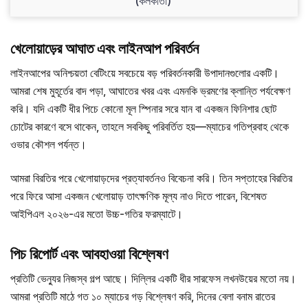
(কলকাতা)
খেলোয়াড়ের আঘাত এবং লাইনআপ পরিবর্তন
লাইনআপের অনিশ্চয়তা বেটিংয়ে সবচেয়ে বড় পরিবর্তনকারী উপাদানগুলোর একটি।
আমরা শেষ মুহূর্তের বাদ পড়া, আঘাতের খবর এবং এমনকি ভ্রমণের ক্লান্তি পর্যবেক্ষণ
করি। যদি একটি ধীর পিচে কোনো মূল স্পিনার সরে যান বা একজন ফিনিশার ছোট
চোটের কারণে বসে থাকেন, তাহলে সবকিছু পরিবর্তিত হয়—ম্যাচের গতিপ্রবাহ থেকে
ওভার কৌশল পর্যন্ত।
আমরা বিরতির পরে খেলোয়াড়দের প্রত্যাবর্তনও বিবেচনা করি। তিন সপ্তাহের বিরতির
পরে ফিরে আসা একজন খেলোয়াড় তাৎক্ষণিক মূল্য নাও দিতে পারেন, বিশেষত
আইপিএল ২০২৬-এর মতো উচ্চ-গতির ফরম্যাটে।
পিচ রিপোর্ট এবং আবহাওয়া বিশ্লেষণ
প্রতিটি ভেন্যুর নিজস্ব গল্প আছে। দিল্লির একটি ধীর সারফেস লখনউয়ের মতো নয়।
আমরা প্রতিটি মাঠে গত ১০ ম্যাচের গড় বিশ্লেষণ করি, দিনের বেলা বনাম রাতের