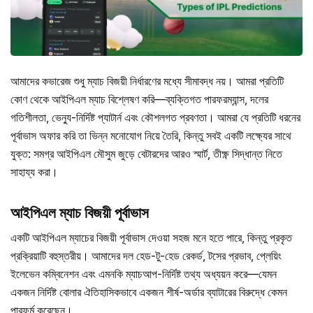
আমাদের কভারেজ শুধু ম্যাচ বিজয়ী নির্ধারণের মধ্যে সীমাবদ্ধ নয়। আমরা প্রতিটি
কোণ থেকে আইপিএল ম্যাচ বিশ্লেষণ করি—ব্যক্তিগত পারফরম্যান্স, দলের
গতিশীলতা, ভেন্যু-নির্দিষ্ট প্যাটার্ন এবং কৌশলগত প্রবণতা। আমরা যে প্রতিটি ধরনের
পূর্বাভাস অফার করি তা ভিন্ন মনোযোগ নিয়ে তৈরি, কিন্তু সবই একটি লক্ষ্যের সাথে
যুক্ত: সমগ্র আইপিএল মৌসুম জুড়ে বেটারদের আরও স্মার্ট, তীক্ষ্ণ সিদ্ধান্ত নিতে
সাহায্য করা।
আইপিএল ম্যাচ বিজয়ী পূর্বাভাস
একটি আইপিএল ম্যাচের বিজয়ী পূর্বাভাস দেওয়া সহজ মনে হতে পারে, কিন্তু প্রকৃত
প্রক্রিয়াটি বহুস্তরীয়। আমাদের দল হেড-টু-হেড রেকর্ড, টসের প্রভাব, প্লেয়িং
ইলেভেন কম্বিনেশন এবং এমনকি ম্যাচআপ-নির্দিষ্ট তথ্য অধ্যয়ন করে—যেমন
একজন নির্দিষ্ট বোলার ঐতিহাসিকভাবে একজন শীর্ষ-অর্ডার ব্যাটারের বিরুদ্ধে কেমন
পারফর্ম করেছেন।