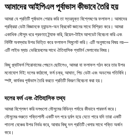
আমাদের আইপিএল পূর্বাভাস কীভাবে তৈরি হয়
আমরা যে প্রতিটি পূর্বাভাস শেয়ার করি তা স্তরযুক্ত বিশ্লেষণের ফলাফল। আমাদের
প্রক্রিয়া ডেটা বিজ্ঞানকে হ্যান্ডস-অন ক্রিকেট জ্ঞানের সাথে মিশ্রিত করে। আমরা
একাধিক মৌসুম ধরে প্রবণতা ট্র্যাক করি, রিয়েল-টাইম আপডেট বিবেচনা করি এবং
নির্দিষ্ট অবস্থার উপর ভিত্তি করে ফলাফল সিমুলেট করি। এটি অনুমানের বিষয় নয়—
এটি লাইভ ম্যাচ ভেরিয়েবলের সাথে ঐতিহাসিক প্যাটার্ন মেলানোর বিষয়।
কিছু প্ল্যাটফর্ম শিরোনামের পেছনে ছোটলেও, আমরা যা ফলাফল গঠন করে তার উপর
মনোযোগ দিই: দলের কাঠামো, ফর্ম চক্র, আঘাত, পিচ ডেটা এবং অডসের গতিবিধি।
স্পষ্ট, কার্যকর পূর্বাভাস তৈরি করতে প্রতিটি বিবরণ বিবেচনা করা হয়।
দলের ফর্ম এবং ঐতিহাসিক তথ্য
আমরা বিশ্লেষণ করি দলগুলো মৌসুমের বিভিন্ন পর্যায়ে কীভাবে পারফর্ম করে।
মৌসুমের শুরুতে শক্তিশালী একটি দল পরে দুর্বল হয়ে যেতে পারে যদি তারা একটি
পাতলা বেঞ্চের উপর নির্ভর করে, আবার কিছু দল প্রতিটি খেলার সাথে শক্তি অর্জন
করে।