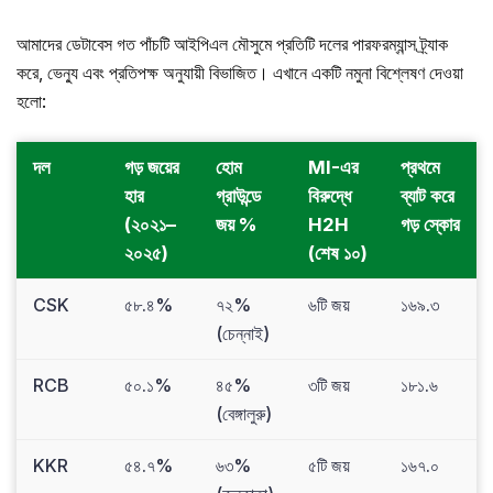
আমাদের ডেটাবেস গত পাঁচটি আইপিএল মৌসুমে প্রতিটি দলের পারফরম্যান্স ট্র্যাক
করে, ভেন্যু এবং প্রতিপক্ষ অনুযায়ী বিভাজিত। এখানে একটি নমুনা বিশ্লেষণ দেওয়া
হলো:
দল
গড় জয়ের
হোম
MI-এর
প্রথমে
হার
গ্রাউন্ডে
বিরুদ্ধে
ব্যাট করে
(২০২১–
জয় %
H2H
গড় স্কোর
২০২৫)
(শেষ ১০)
CSK
৫৮.৪%
৭২%
৬টি জয়
১৬৯.৩
(চেন্নাই)
RCB
৫০.১%
৪৫%
৩টি জয়
১৮১.৬
(বেঙ্গালুরু)
KKR
৫৪.৭%
৬৩%
৫টি জয়
১৬৭.০