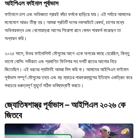
আইপিএল ফাইনাল পূর্বাভাস
ফাইনালে চাপ এবং অভিজ্ঞতা প্রায়ই কাঁচা ফর্মকে ছাড়িয়ে যায়। এই পর্যায়ে আমাদের
মনোযোগ আরও তীক্ষ্ণ হয়। আমরা প্রতিটি দলের নকআউটে রেকর্ড, চাপের মধ্যে
অধিনায়কত্ব এবং খেলোয়াড়রা আগের শিরোপা রানে কেমন পারফর্ম করেছেন তা
অধ্যয়ন করি।
২০২৫ সালে, উভয় ফাইনালিস্ট মৌসুমের আগে একে অপরের কাছে হেরেছিল, কিন্তু
ভালো বোলিং গভীরতা এবং প্রমাণিত ফিনিশার সহ দলটি রাতের আলোর নিচে
জিতেছিল। এই ধরনের প্যাটার্নই আমরা মিস করি না। আমাদের আইপিএল ফাইনাল
পূর্বাভাস সম্পূর্ণ মৌসুমের তথ্য এবং বড় ম্যাচের পারফরম্যান্সের ইতিহাস একত্রিত করে
সবচেয়ে গুরুত্বপূর্ণ মুহূর্তে সঠিক ভবিষ্যদ্বাণী করতে।
জ্যোতিষশাস্ত্র পূর্বাভাস – আইপিএল ২০২৬ কে
জিতবে