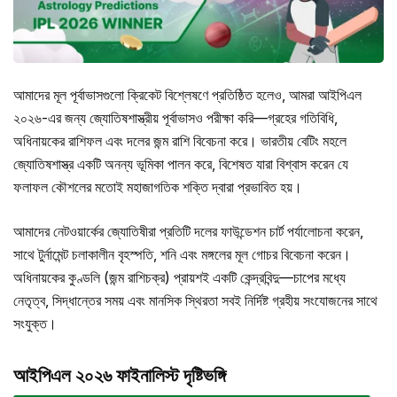
আমাদের মূল পূর্বাভাসগুলো ক্রিকেট বিশ্লেষণে প্রতিষ্ঠিত হলেও, আমরা আইপিএল
২০২৬-এর জন্য জ্যোতিষশাস্ত্রীয় পূর্বাভাসও পরীক্ষা করি—গ্রহের গতিবিধি,
অধিনায়কের রাশিফল এবং দলের জন্ম রাশি বিবেচনা করে। ভারতীয় বেটিং মহলে
জ্যোতিষশাস্ত্র একটি অনন্য ভূমিকা পালন করে, বিশেষত যারা বিশ্বাস করেন যে
ফলাফল কৌশলের মতোই মহাজাগতিক শক্তি দ্বারা প্রভাবিত হয়।
আমাদের নেটওয়ার্কের জ্যোতিষীরা প্রতিটি দলের ফাউন্ডেশন চার্ট পর্যালোচনা করেন,
সাথে টুর্নামেন্ট চলাকালীন বৃহস্পতি, শনি এবং মঙ্গলের মূল গোচর বিবেচনা করেন।
অধিনায়কের কুণ্ডলি (জন্ম রাশিচক্র) প্রায়শই একটি কেন্দ্রবিন্দু—চাপের মধ্যে
নেতৃত্ব, সিদ্ধান্তের সময় এবং মানসিক স্থিরতা সবই নির্দিষ্ট গ্রহীয় সংযোজনের সাথে
সংযুক্ত।
আইপিএল ২০২৬ ফাইনালিস্ট দৃষ্টিভঙ্গি