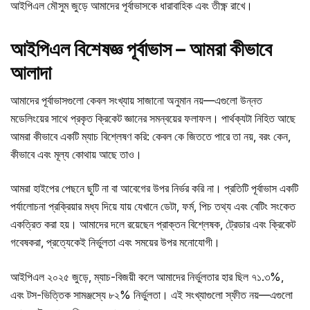
আইপিএল মৌসুম জুড়ে আমাদের পূর্বাভাসকে ধারাবাহিক এবং তীক্ষ্ণ রাখে।
আইপিএল বিশেষজ্ঞ পূর্বাভাস – আমরা কীভাবে
আলাদা
আমাদের পূর্বাভাসগুলো কেবল সংখ্যায় সাজানো অনুমান নয়—এগুলো উন্নত
মডেলিংয়ের সাথে প্রকৃত ক্রিকেট জ্ঞানের সমন্বয়ের ফলাফল। পার্থক্যটা নিহিত আছে
আমরা কীভাবে একটি ম্যাচ বিশ্লেষণ করি: কেবল কে জিততে পারে তা নয়, বরং কেন,
কীভাবে এবং মূল্য কোথায় আছে তাও।
আমরা হাইপের পেছনে ছুটি না বা আবেগের উপর নির্ভর করি না। প্রতিটি পূর্বাভাস একটি
পর্যালোচনা প্রক্রিয়ার মধ্য দিয়ে যায় যেখানে ডেটা, ফর্ম, পিচ তথ্য এবং বেটিং সংকেত
একত্রিত করা হয়। আমাদের দলে রয়েছেন প্রাক্তন বিশ্লেষক, ট্রেডার এবং ক্রিকেট
গবেষকরা, প্রত্যেকেই নির্ভুলতা এবং সময়ের উপর মনোযোগী।
আইপিএল ২০২৫ জুড়ে, ম্যাচ-বিজয়ী কলে আমাদের নির্ভুলতার হার ছিল ৭১.৩%,
এবং টস-ভিত্তিক সামঞ্জস্যে ৮২% নির্ভুলতা। এই সংখ্যাগুলো স্ফীত নয়—এগুলো